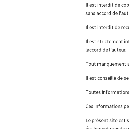
Il est interdit de c
sans accord de l’aut
Il est interdit de re
Il est strictement in
laccord de l’auteur.
Tout manquement au 
Il est conseillé de s
Toutes informations 
Ces informations peu
Le présent site est s
également prendre c