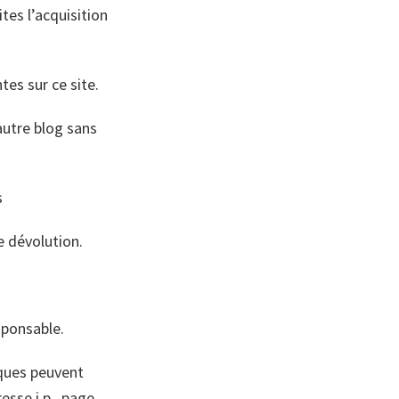
tes l’acquisition
tes sur ce site.
 autre blog sans
s
e dévolution.
sponsable.
tiques peuvent
sse i.p., page