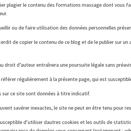
opier plagier le contenu des formations massage dont vous fai
eur.
cueillir ou de faire utilisation des données personnelles présen
terdit de copier le contenu de ce blog et de le publier sur un
droit d’auteur entraînera une poursuite légale sans préavi
e référer régulièrement à la présente page, qui est susceptibl
sur ce site sont données à titre indicatif.
vent savérer inexactes, le site ne peut en être tenu pour re
usceptible d’utiliser dautres cookies et les outils de statis
onnaissance de données vous concernant (notamment : adre