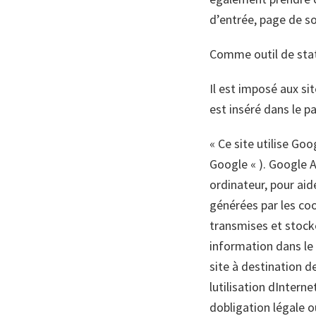
d’entrée, page de so
Comme outil de stat
Il est imposé aux sit
est inséré dans le p
« Ce site utilise Goo
Google « ). Google A
ordinateur, pour aide
générées par les coo
transmises et stocké
information dans le b
site à destination de
lutilisation dInte
dobligation légale 