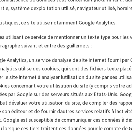
rtie, système dexploitation utilisé, navigateur utilisé, horair
istiques, ce site utilise notamment Google Analytics.
es utilisant ce service de mentionner un texte type pour les v
aragraphe suivant et entre des guillemets :
gle Analytics, un service danalyse de site internet fourni par 
nalytics utilise des cookies, qui sont des fichiers texte placé
r le site internet à analyser lutilisation du site par ses util
kies concernant votre utilisation du site (y compris votre ad
es par Google sur des serveurs situés aux Etats-Unis. Googl
ut dévaluer votre utilisation du site, de compiler des rapport
 son éditeur et de fournir dautres services relatifs à lactivit
rnet. Google est susceptible de communiquer ces données à des
ou lorsque ces tiers traitent ces données pour le compte de 