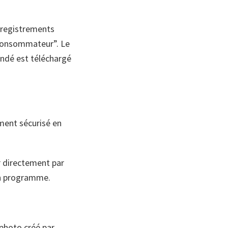
enregistrements
e consommateur”. Le
andé est téléchargé
ment sécurisé en
r directement par
 un programme.
photo créé par