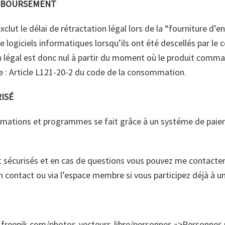
EMBOURSEMENT
clut le délai de rétractation légal lors de la “fourniture d’
e logiciels informatiques lorsqu’ils ont été descellés par l
on légal est donc nul à partir du moment où le produit comm
ce : Article L121-20-2 du code de la consommation.
ISÉ
mations et programmes se fait grâce à un systéme de paie
 sécurisés et en cas de questions vous pouvez me contacte
on contact ou via l’espace membre si vous participez déjà à
fr.freepik.com/photos-vecteurs-libre/personnes »>Personnes 