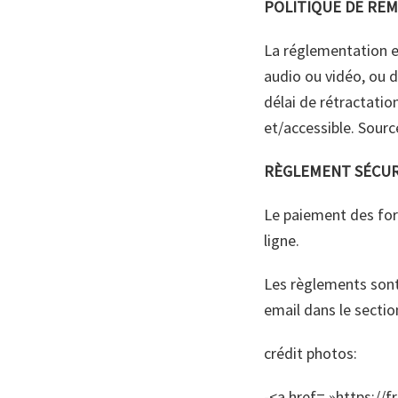
POLITIQUE DE R
La réglementation ex
audio ou vidéo, ou d
délai de rétractati
et/accessible. Sour
RÈGLEMENT SÉCUR
Le paiement des for
ligne.
Les règlements sont
email dans le secti
crédit photos:
-<a href= »https://