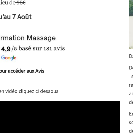
lieu de
98€
u’au
7 Août
D
D
pour accéder aux Avis
s
r
en vidéo cliquez ci dessous
a
de
E
s
d