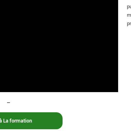
p
m
p
–
à La formation