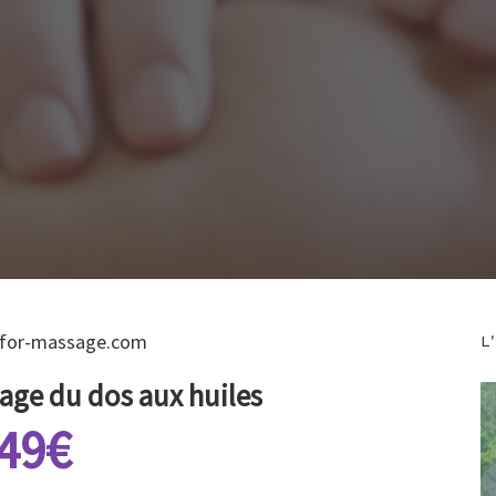
for-massage.com
L
ge du dos aux huiles
49
€