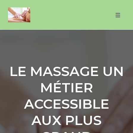
Skip
to
Toggle
content
naviga
LE MASSAGE UN
MÉTIER
ACCESSIBLE
AUX PLUS